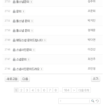
성주하
2753
돌스냅문의
1
조문희
2752
문의
1
박지민
2751
돌스냅 문의
1
정채윤
2750
돌스냅 문의
1
박다연
2749
웨딩스냅 문의드립니다
1
이진선
2748
스냅사진문의
1
최진주
2747
스냅문의
1
조민정
2746
스냅사진문의드려요
1
...
1
2
3
4
5
6
7
8
184
>
다음 8개