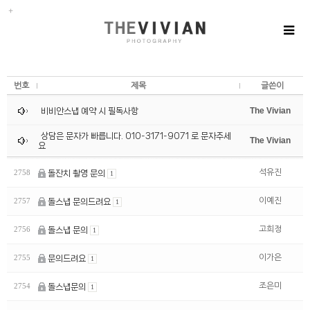
번호
제목
글쓴이
The Vivian
비비안스냅 예약 시 필독사항
상담은 문자가 빠릅니다. 010-3171-9071 로 문자주세
The Vivian
요
석유진
2758
돌잔치 촬영 문의
1
이예진
2757
돌스냅 문의드려요
1
고희정
2756
돌스냅 문의
1
이가은
2755
문의드려요
1
조은미
2754
돌스냅문의
1