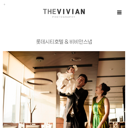
롯데시티호텔 & 비비안스냅