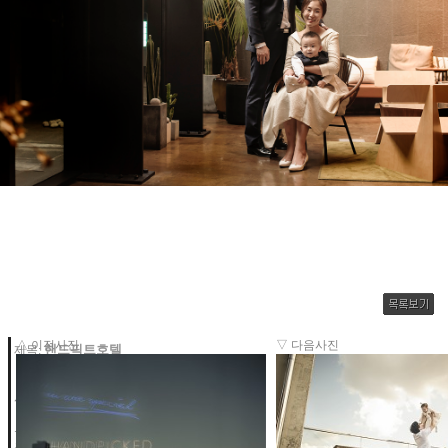
△ 이전사진
▽ 다음사진
핸드픽트호텔
제목:
사진가:
*
The Vivian
http://www.viviansnap.in
등록일: 2019-03-10 11:22
조회수: 344