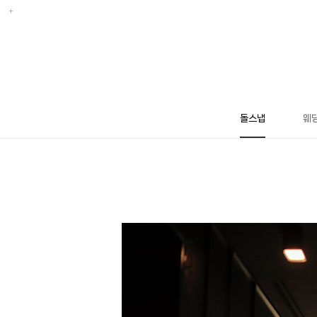
돌스냅
웨