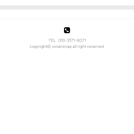
TEL : 010-3171-9071
copyrightⓒ viviansnap all right reserved.